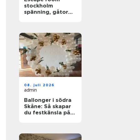
stockholm
spänning, gåtor
och samarbete i
huvudstaden
08. juli 2026
admin
Ballonger i södra
Skåne: Så skapar
du festkänsla på
riktigt