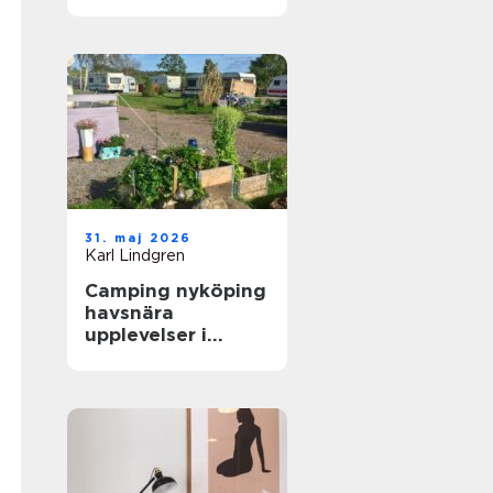
skidåkare och
äventyrare
31. maj 2026
Karl Lindgren
Camping nyköping
havsnära
upplevelser i
skärgårdsmiljö