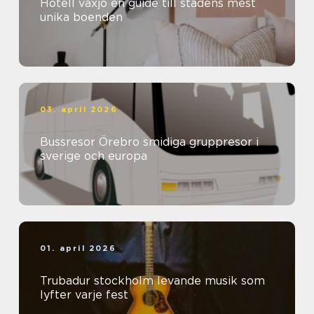
Hotell växjö en guide till stadens mest
unika boenden
03. april 2026
Bussresor Örebro smidiga gruppresor i
sverige och europa
01. april 2026
Trubadur stockholm levande musik som
lyfter varje fest