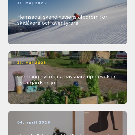
31. maj 2026
Hemsedal skandinaviens alpdröm för
skidåkare och äventyrare
31. maj 2026
Camping nyköping havsnära upplevelser
i skärgårdsmiljö
04. april 2026