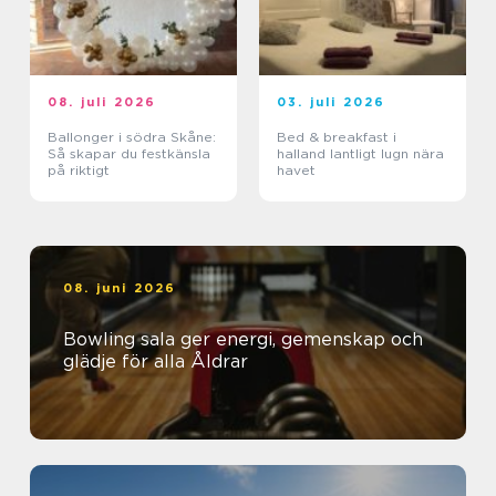
08. juli 2026
03. juli 2026
Ballonger i södra Skåne:
Bed & breakfast i
Så skapar du festkänsla
halland lantligt lugn nära
på riktigt
havet
08. juni 2026
Bowling sala ger energi, gemenskap och
glädje för alla Åldrar