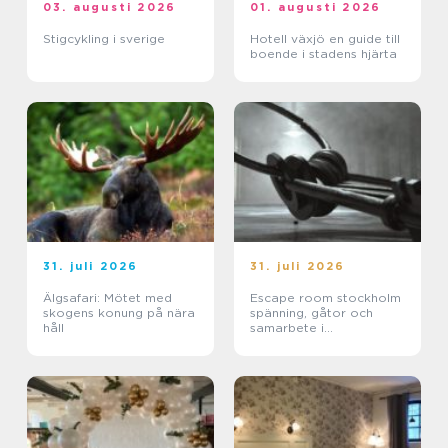
03. augusti 2026
01. augusti 2026
Stigcykling i sverige
Hotell växjö en guide till
boende i stadens hjärta
31. juli 2026
31. juli 2026
Älgsafari: Mötet med
Escape room stockholm
skogens konung på nära
spänning, gåtor och
håll
samarbete i
huvudstaden