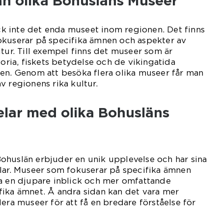
an olika Bohusläns Museer
 inte det enda museet inom regionen. Det finns
okuserar på specifika ämnen och aspekter av
ltur. Till exempel finns det museer som är
toria, fiskets betydelse och de vikingatida
en. Genom att besöka flera olika museer får man
v regionens rika kultur.
elar med olika Bohusläns
ohuslän erbjuder en unik upplevelse och har sina
lar. Museer som fokuserar på specifika ämnen
da en djupare inblick och mer omfattande
fika ämnet. Å andra sidan kan det vara mer
era museer för att få en bredare förståelse för