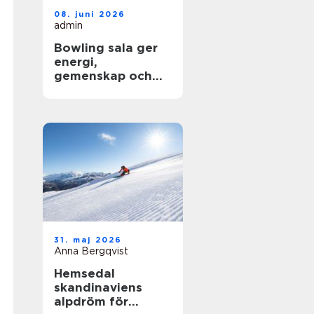
08. juni 2026
admin
Bowling sala ger
energi,
gemenskap och
glädje för alla
Åldrar
31. maj 2026
Anna Bergqvist
Hemsedal
skandinaviens
alpdröm för