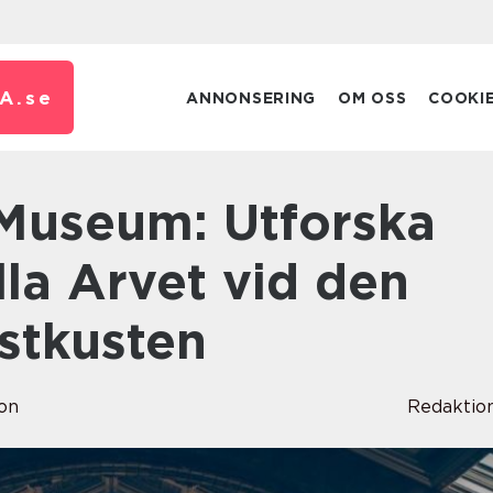
A.
se
ANNONSERING
OM OSS
COOKI
lla Arvet vid den
stkusten
on
Redaktio