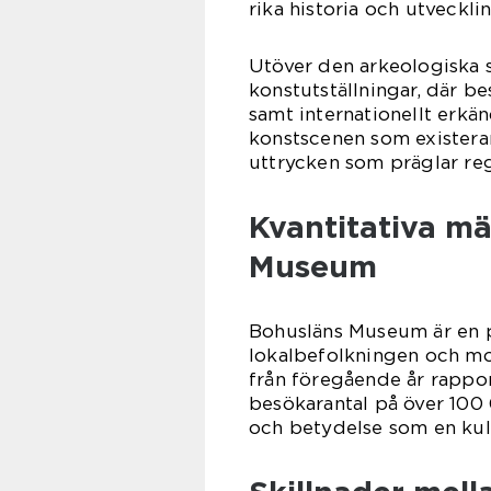
rika historia och utveckli
Utöver den arkeologiska 
konstutställningar, där b
samt internationellt erkä
konstscenen som existerar
uttrycken som präglar re
Kvantitativa m
Museum
Bohusläns Museum är en po
lokalbefolkningen och mott
från föregående år rappor
besökarantal på över 100 
och betydelse som en kult