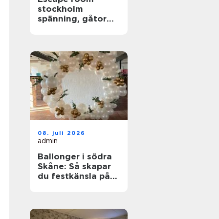
stockholm
spänning, gåtor
och samarbete i
huvudstaden
08. juli 2026
admin
Ballonger i södra
Skåne: Så skapar
du festkänsla på
riktigt