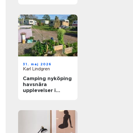
skidåkare och
äventyrare
31. maj 2026
Karl Lindgren
Camping nyköping
havsnära
upplevelser i
skärgårdsmiljö