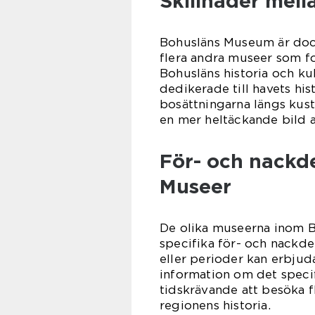
Skillnader mell
Bohusläns Museum är dock
flera andra museer som f
Bohusläns historia och ku
dedikerade till havets his
bosättningarna längs kust
en mer heltäckande bild a
För- och nackd
Museer
De olika museerna inom B
specifika för- och nackde
eller perioder kan erbju
information om det speci
tidskrävande att besöka fl
regionens historia.