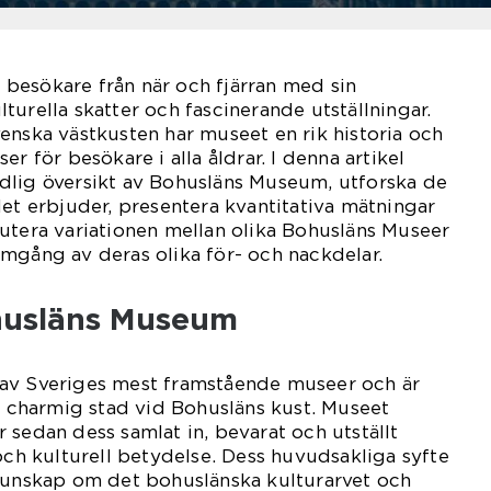
besökare från när och fjärran med sin
turella skatter och fascinerande utställningar.
enska västkusten har museet en rik historia och
er för besökare i alla åldrar. I denna artikel
dlig översikt av Bohusläns Museum, utforska de
det erbjuder, presentera kvantitativa mätningar
utera variationen mellan olika Bohusläns Museer
mgång av deras olika för- och nackdelar.
husläns Museum
av Sveriges mest framstående museer och är
en charmig stad vid Bohusläns kust. Museet
 sedan dess samlat in, bevarat och utställt
 och kulturell betydelse. Dess huvudsakliga syfte
 kunskap om det bohuslänska kulturarvet och