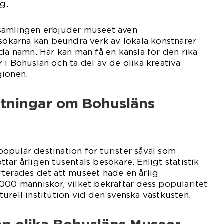
ng.
samlingen erbjuder museet även
esökarna kan beundra verk av lokala konstnärer
nda namn. Här kan man få en känsla för den rika
 i Bohuslän och ta del av de olika kreativa
gionen.
ätningar om Bohusläns
pulär destination för turister såväl som
ar årligen tusentals besökare. Enligt statistik
terades det att museet hade en årlig
000 människor, vilket bekräftar dess popularitet
urell institution vid den svenska västkusten.