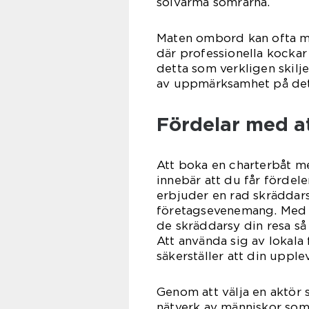
solvarma somrarna.
Maten ombord kan ofta mä
där professionella kockar
detta som verkligen skilje
av uppmärksamhet på deta
Fördelar med at
Att boka en charterbåt m
innebär att du får fördel
erbjuder en rad skräddars
företagsevenemang. Med s
de skräddarsy din resa så 
Att använda sig av lokala 
säkerställer att din upple
Genom att välja en aktör 
nätverk av människor som 