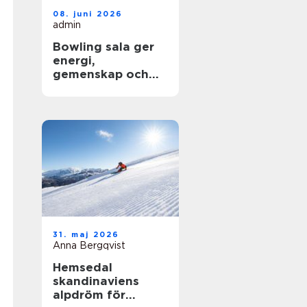
08. juni 2026
admin
Bowling sala ger
energi,
gemenskap och
glädje för alla
Åldrar
31. maj 2026
Anna Bergqvist
Hemsedal
skandinaviens
alpdröm för