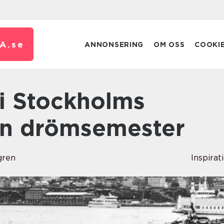
A.
se
ANNONSERING
OM OSS
COOKI
En drömsemester
gren
Inspirat