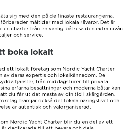
ta sig med den på de finaste restaurangerna,
 förbereder måltider med lokala råvaror. Det är
r en charter från en vanlig båtresa den extra nivån
ljer och service.
t boka lokalt
ed ett lokalt företag som Nordic Yacht Charter
en av deras expertis och lokalkännedom. De
ydda tjänster, från middagsturer till privata
ina erfarna besättningar och moderna båtar kan
att du får ut det mesta av din tid i skärgården.
företag främjar också det lokala näringslivet och
velse är autentisk och välorganiserad.
som Nordic Yacht Charter blir du en del av ett
är dedikerade till att bevara och dela