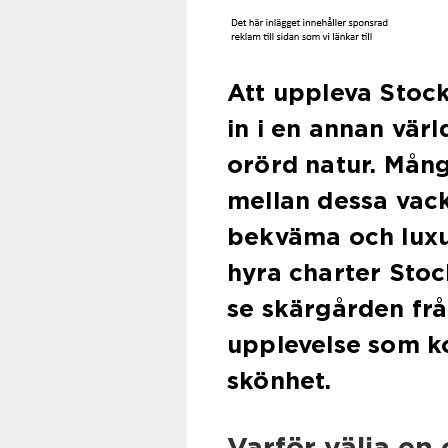
Att uppleva Stock
in i en annan värl
orörd natur. Mån
mellan dessa vac
bekväma och luxuö
hyra charter Stoc
se skärgården frå
upplevelse som k
skönhet.
Varför välja en