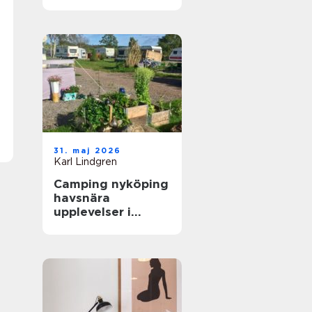
skidåkare och
äventyrare
31. maj 2026
Karl Lindgren
Camping nyköping
havsnära
upplevelser i
skärgårdsmiljö