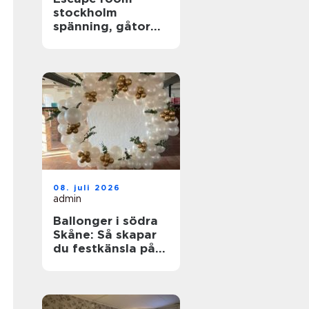
stockholm
spänning, gåtor
och samarbete i
huvudstaden
08. juli 2026
admin
Ballonger i södra
Skåne: Så skapar
du festkänsla på
riktigt