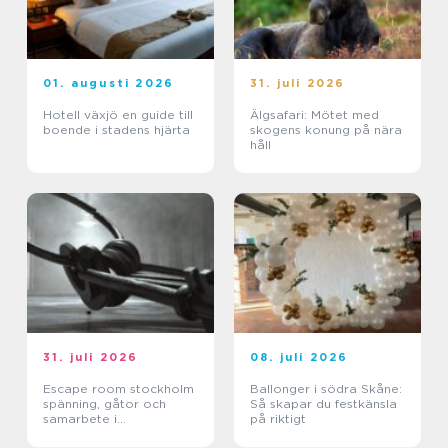
01. augusti 2026
31. juli 2026
Hotell växjö en guide till
Älgsafari: Mötet med
boende i stadens hjärta
skogens konung på nära
håll
31. juli 2026
08. juli 2026
Escape room stockholm
Ballonger i södra Skåne:
spänning, gåtor och
Så skapar du festkänsla
samarbete i
på riktigt
huvudstaden