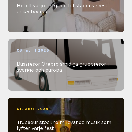
Hotell växjö en guide till stadens mest
unika boenden
03. april 2026
Bussresor Örebro smidiga gruppresor i
sverige och europa
01. april 2026
Trubadur stockholm levande musik som
lyfter varje fest