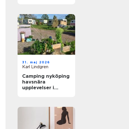
skidåkare och
äventyrare
31. maj 2026
Karl Lindgren
Camping nyköping
havsnära
upplevelser i
skärgårdsmiljö