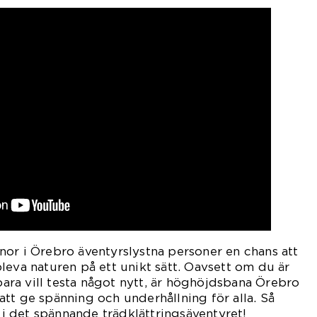
or i Örebro äventyrslystna personer en chans att
leva naturen på ett unikt sätt. Oavsett om du är
 bara vill testa något nytt, är höghöjdsbana Örebro
tt ge spänning och underhållning för alla. Så
t i det spännande trädklättringsäventyret!