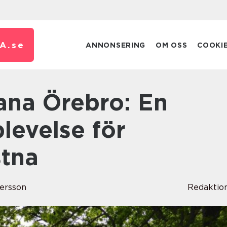
A.
se
ANNONSERING
OM OSS
COOKI
levelse för
stna
tersson
Redaktio