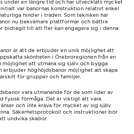
s under en längre tid och har utvecklats mycket
nitialt var banornas konstruktion relativt enkel
aturliga hinder i träden. Som tekniken har
anor nu bekvämare plattformar och bättre
r bidragit till att fler kan engagera sig i denna
nor är att de erbjuder en unik möjlighet att
ppskatta skönheten i Örebroregionen från en
n möjlighet att utmana sig själv och bygga
m erbjuder höghöjdsbanor möjlighet att skapa
rskilt för grupper och familjer.
dsbanor vara utmanande för de som lider av
 fysisk förmåga. Det är viktigt att vara
nser och inte kräva för mycket av sig själv
nna. Säkerhetsprotokoll och instruktioner bör
 att undvika skador.