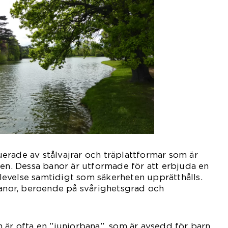
rade av stålvajrar och träplattformar som är
den. Dessa banor är utformade för att erbjuda en
evelse samtidigt som säkerheten upprätthålls.
banor, beroende på svårighetsgrad och
 är ofta en ”juniorbana”, som är avsedd för barn