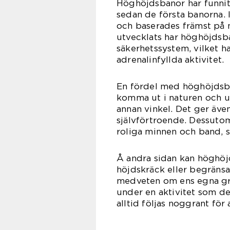
Höghöjdsbanor har funnit
sedan de första banorna. I
och baserades främst på n
utvecklats har höghöjdsb
säkerhetssystem, vilket ha
adrenalinfyllda aktivitet.
En fördel med höghöjdsba
komma ut i naturen och u
annan vinkel. Det ger äve
självförtroende. Dessuto
roliga minnen och band, sä
Å andra sidan kan höghöj
höjdskräck eller begränsad
medveten om ens egna grä
under en aktivitet som de
alltid följas noggrant för