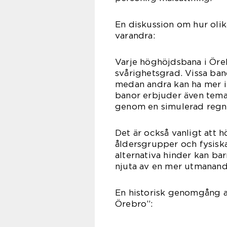
En diskussion om hur olik
varandra:
Varje höghöjdsbana i Öre
svårighetsgrad. Vissa ban
medan andra kan ha mer in
banor erbjuder även temat
genom en simulerad regnsk
Det är också vanligt att 
åldersgrupper och fysisk
alternativa hinder kan b
njuta av en mer utmanand
En historisk genomgång a
Örebro”: