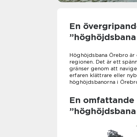
En övergripande
”höghöjdsbana
Höghöjdsbana Örebro är en
regionen. Det är ett spänn
gränser genom att naviger
erfaren klättrare eller nyb
höghöjdsbanorna i Örebr
En omfattande 
”höghöjdsbana