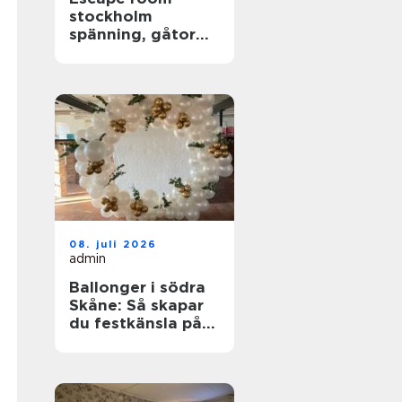
stockholm
spänning, gåtor
och samarbete i
huvudstaden
08. juli 2026
admin
Ballonger i södra
Skåne: Så skapar
du festkänsla på
riktigt