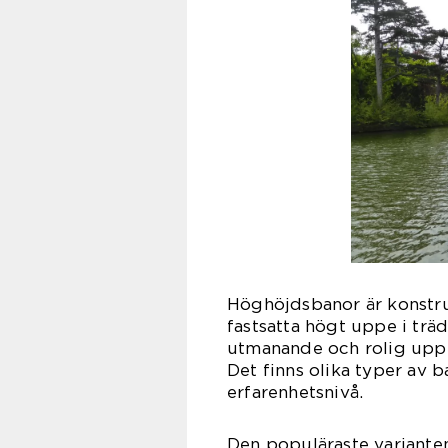
Höghöjdsbanor är konstrue
fastsatta högt uppe i trä
utmanande och rolig uppl
Det finns olika typer av 
erfarenhetsnivå.
Den populäraste varianten