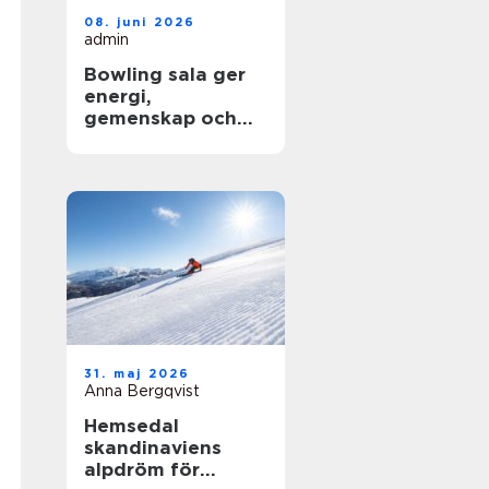
08. juni 2026
admin
Bowling sala ger
energi,
gemenskap och
glädje för alla
Åldrar
31. maj 2026
Anna Bergqvist
Hemsedal
skandinaviens
alpdröm för