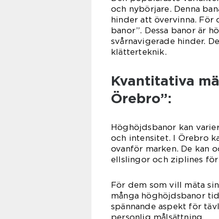
och nybörjare. Denna bana 
hinder att övervinna. För
banor”. Dessa banor är h
svårnavigerade hinder. De 
klätterteknik.
Kvantitativa m
Örebro”:
Höghöjdsbanor kan variera
och intensitet. I Örebro k
ovanför marken. De kan oc
ellslingor och ziplines fö
För dem som vill mäta sin
många höghöjdsbanor tiden
spännande aspekt för tävl
personlig målsättning.