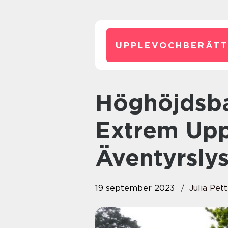
UPPLEVOCHBERÄTT
Höghöjdsbana Örebro: En
Extrem Upp
Äventyrsly
19 september 2023
Julia Pet