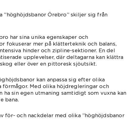
a ”höghöjdsbanor Örebro” skiljer sig från
bro har sina unika egenskaper och
or fokuserar mer på klätterteknik och balans,
tensiva hinder och zipline-sektioner. En del
iserade upplevelser, där deltagarna kan klättra
og eller över en pittoresk sjöutsikt.
höghöjdsbanor kan anpassa sig efter olika
a förmågor. Med olika höjdregleringar och
arn ha sin egen utmaning samtidigt som vuxna kan
e bana.
v för- och nackdelar med olika ”höghöjdsbanor