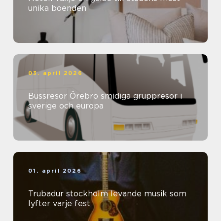
unika boenden
03. april 2026
Bussresor Örebro smidiga gruppresor i
sverige och europa
01. april 2026
Trubadur stockholm levande musik som
lyfter varje fest