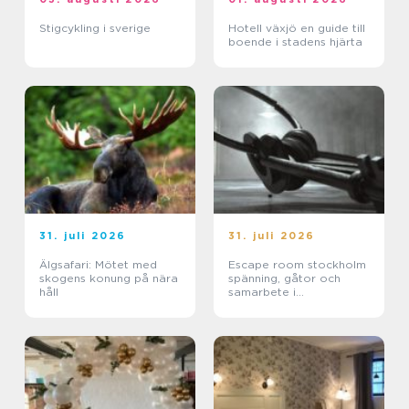
Stigcykling i sverige
Hotell växjö en guide till
boende i stadens hjärta
31. juli 2026
31. juli 2026
Älgsafari: Mötet med
Escape room stockholm
skogens konung på nära
spänning, gåtor och
håll
samarbete i
huvudstaden