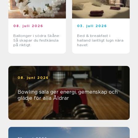
08. juli 2026
03. juli 2026
Ballonger i södra Skåne:
Bed & breakfast i
Så skapar du festkänsla
halland lantligt lugn nära
på riktigt
havet
08. juni 2026
Bowling sala ger energi, gemenskap och
glädje för alla Åldrar