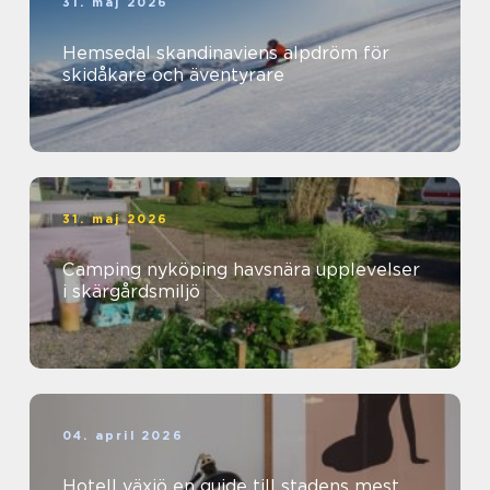
31. maj 2026
Hemsedal skandinaviens alpdröm för
skidåkare och äventyrare
31. maj 2026
Camping nyköping havsnära upplevelser
i skärgårdsmiljö
04. april 2026
Hotell växjö en guide till stadens mest