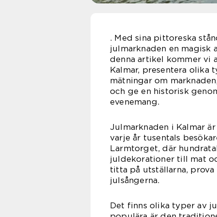
. Med sina pittoreska st
julmarknaden en magisk at
denna artikel kommer vi a
Kalmar, presentera olika t
mätningar om marknaden, 
och ge en historisk geno
evenemang.
Julmarknaden i Kalmar är
varje år tusentals besöka
Larmtorget, där hundratal
juldekorationer till mat o
titta på utställarna, prov
julsångerna.
Det finns olika typer av 
populära är den tradition