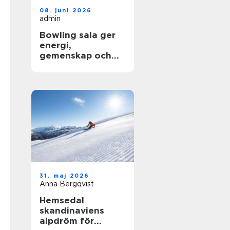
08. juni 2026
admin
Bowling sala ger
energi,
gemenskap och
glädje för alla
Åldrar
31. maj 2026
Anna Bergqvist
Hemsedal
skandinaviens
alpdröm för