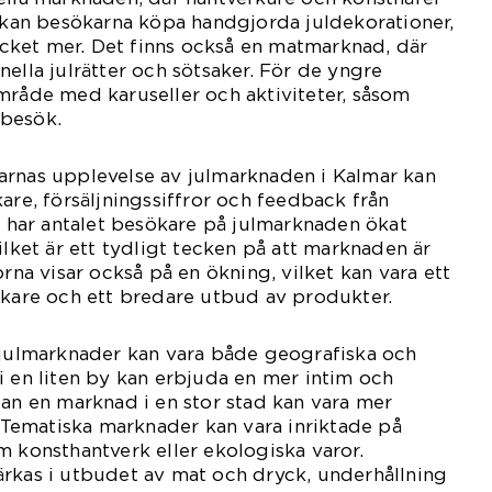
r kan besökarna köpa handgjorda juldekorationer,
ket mer. Det finns också en matmarknad, där
ella julrätter och sötsaker. För de yngre
mråde med karuseller och aktiviteter, såsom
ebesök.
arnas upplevelse av julmarknaden i Kalmar kan
are, försäljningssiffror och feedback från
ik har antalet besökare på julmarknaden ökat
ilket är ett tydligt tecken på att marknaden är
orna visar också på en ökning, vilket kan vara ett
ökare och ett bredare utbud av produkter.
 julmarknader kan vara både geografiska och
i en liten by kan erbjuda en mer intim och
dan en marknad i en stor stad kan vara mer
ematiska marknader kan vara inriktade på
m konsthantverk eller ekologiska varor.
ärkas i utbudet av mat och dryck, underhållning