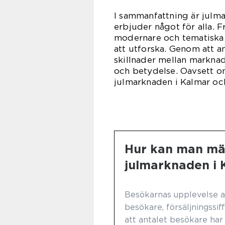
I sammanfattning är julm
erbjuder något för alla. F
modernare och tematiska 
att utforska. Genom att a
skillnader mellan marknad
och betydelse. Oavsett om
julmarknaden i Kalmar och
Hur kan man mä
julmarknaden i 
Besökarnas upplevelse a
besökare, försäljningssif
att antalet besökare har