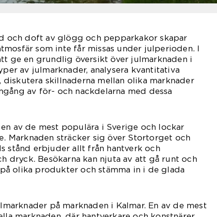
ånd och doft av glögg och pepparkakor skapar
mosfär som inte får missas under julperioden. I
tt ge en grundlig översikt över julmarknaden i
yper av julmarknader, analysera kvantitativa
diskutera skillnaderna mellan olika marknader
mgång av för- och nackdelarna med dessa
 en av de mest populära i Sverige och lockar
re. Marknaden sträcker sig över Stortorget och
s stånd erbjuder allt från hantverk och
ch dryck. Besökarna kan njuta av att gå runt och
a på olika produkter och stämma in i de glada
julmarknader på marknaden i Kalmar. En av de mest
ella marknaden, där hantverkare och konstnärer