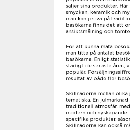
säljer sina produkter. Hä
smycken, keramik och myc
man kan prova på tradition
besökarna finns det ett o
ansiktsmålning och tomt
För att kunna mäta besök
man titta på antalet besök
besökarna. Enligt statist
stadigt de senaste åren, v
populär. Försäljningssiffr
resultat av både fler bes
Skillnaderna mellan olika
tematiska. En julmarknad 
traditionell atmosfär, me
modern och nyskapande. T
specifika produkter, såso
Skillnaderna kan också m