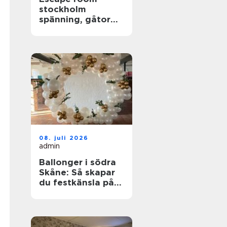
stockholm
spänning, gåtor
och samarbete i
huvudstaden
08. juli 2026
admin
Ballonger i södra
Skåne: Så skapar
du festkänsla på
riktigt