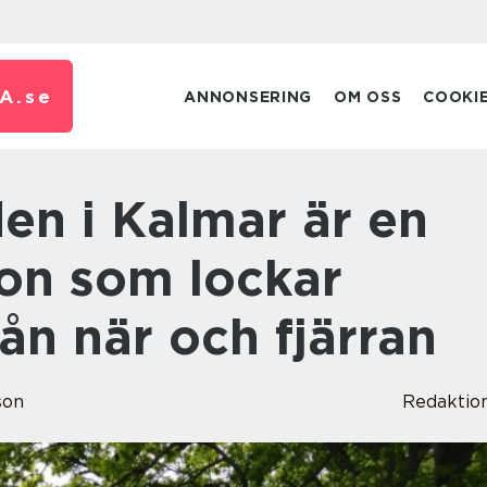
A.
se
ANNONSERING
OM OSS
COOKI
tion som lockar
ån när och fjärran
son
Redaktio