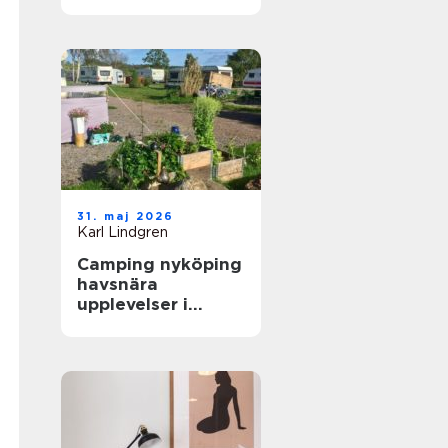
skidåkare och
äventyrare
31. maj 2026
Karl Lindgren
Camping nyköping
havsnära
upplevelser i
skärgårdsmiljö