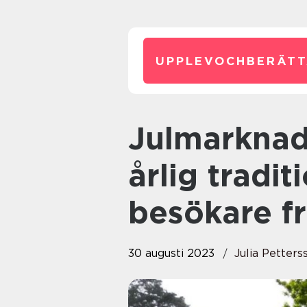
UPPLEVOCHBERÄTT
Julmarknaden i Kalmar är en
årlig tradi
besökare fr
30 augusti 2023
Julia Petters