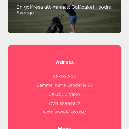
En golfresa att minnas: Golfpaket i södra
Sverige
Adress
web:
www.klikko.dk/