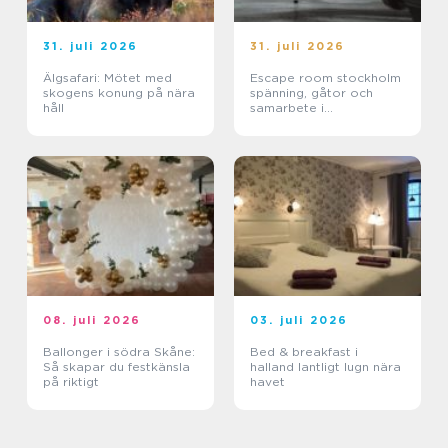
31. juli 2026
31. juli 2026
Älgsafari: Mötet med
Escape room stockholm
skogens konung på nära
spänning, gåtor och
håll
samarbete i
huvudstaden
08. juli 2026
03. juli 2026
Ballonger i södra Skåne:
Bed & breakfast i
Så skapar du festkänsla
halland lantligt lugn nära
på riktigt
havet