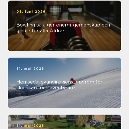
08. juni 2026
Bowling sala ger energi, gemenskap och
glädje för alla Åldrar
31. maj 2026
Hemsedal skandinaviens alpdröm för
skidåkare och äventyrare
31. maj 2026