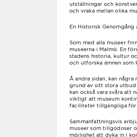
utställningar och konstve
och vraka mellan olika m
En Historisk Genomgång 
Som med alla museer finn
museerna i Malmö. En förd
stadens historia, kultur o
och utforska ämnen som ka
Å andra sidan, kan några 
grund av sitt stora utbud
kan också vara svåra att 
viktigt att museum kontinu
faciliteter tillgängliga fö
Sammanfattningsvis erb
museer som tillgodoser ol
möjlighet att dyka in i ko