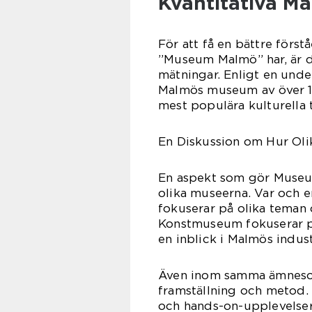
Kvantitativa 
För att få en bättre förs
”Museum Malmö” har, är det
mätningar. Enligt en und
Malmös museum av över 1,5
mest populära kulturella t
En Diskussion om Hur Oli
En aspekt som gör Museum
olika museerna. Var och e
fokuserar på olika teman
Konstmuseum fokuserar på
en inblick i Malmös industr
Även inom samma ämnesomr
framställning och metod. 
och hands-on-upplevelser