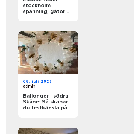
stockholm
spänning, gåtor
och samarbete i
huvudstaden
08. juli 2026
admin
Ballonger i södra
Skåne: Så skapar
du festkänsla på
riktigt