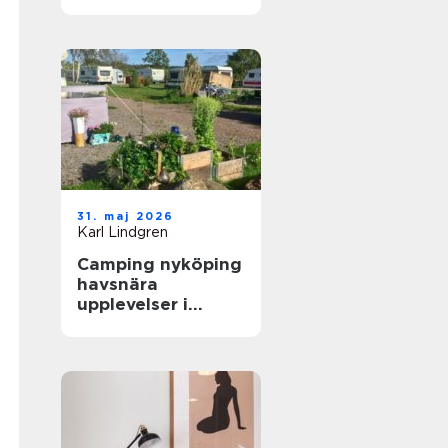
skidåkare och
äventyrare
31. maj 2026
Karl Lindgren
Camping nyköping
havsnära
upplevelser i
skärgårdsmiljö