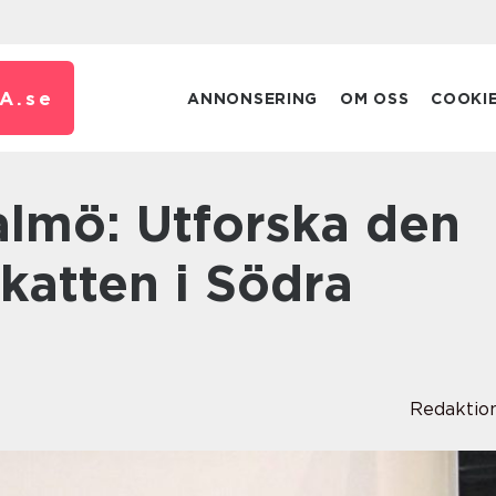
A.
se
ANNONSERING
OM OSS
COOKI
Skatten i Södra
Redaktio