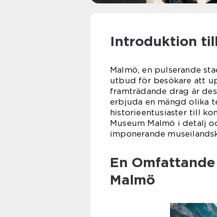
Introduktion t
Malmö, en pulserande stad 
utbud för besökare att up
framträdande drag är de
erbjuda en mängd olika te
historieentusiaster till k
Museum Malmö i detalj oc
imponerande museilands
En Omfattande
Malmö