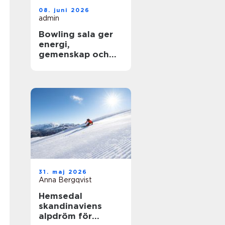
08. juni 2026
admin
Bowling sala ger
energi,
gemenskap och
glädje för alla
Åldrar
31. maj 2026
Anna Bergqvist
Hemsedal
skandinaviens
alpdröm för