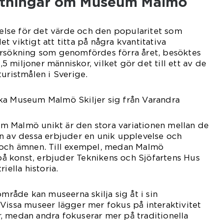
Mätningar om Museum Malmö
tåelse för det värde och den popularitet som
 viktigt att titta på några kvantitativa
ersökning som genomfördes förra året, besöktes
 miljoner människor, vilket gör det till ett av de
uristmålen i Sverige.
ka Museum Malmö Skiljer sig från Varandra
 Malmö unikt är den stora variationen mellan de
n av dessa erbjuder en unik upplevelse och
 och ämnen. Till exempel, medan Malmö
 konst, erbjuder Teknikens och Sjöfartens Hus
iella historia.
åde kan museerna skilja sig åt i sin
Vissa museer lägger mer fokus på interaktivitet
, medan andra fokuserar mer på traditionella