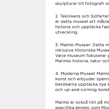
skulpturer till fotografi o
2. Teknikens och Sjöfarten
är detta museet ett måste
historia och upptäcka fas
utveckling.
3. Malmö Museer: Detta mu
inklusive Historiska Muse
Varje museum fokuserar p
Malmös historia, natur och
4. Moderna Museet Malmö
konst och erbjuder spänn
besökarna upptäcka nya 
och up-and-coming konst
Malmö är också rikt på m
specifika ämnen, som Mo