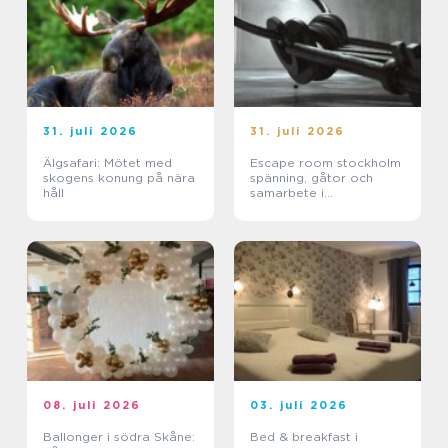
31. juli 2026
31. juli 2026
Älgsafari: Mötet med
Escape room stockholm
skogens konung på nära
spänning, gåtor och
håll
samarbete i
huvudstaden
08. juli 2026
03. juli 2026
Ballonger i södra Skåne:
Bed & breakfast i