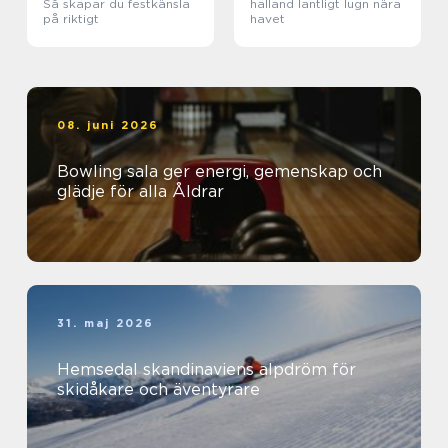
Så skapar du festkänsla
halland lantligt lugn nära
på riktigt
havet
08. juni 2026
Bowling sala ger energi, gemenskap och
glädje för alla Åldrar
31. maj 2026
Hemsedal skandinaviens alpdröm för
skidåkare och äventyrare