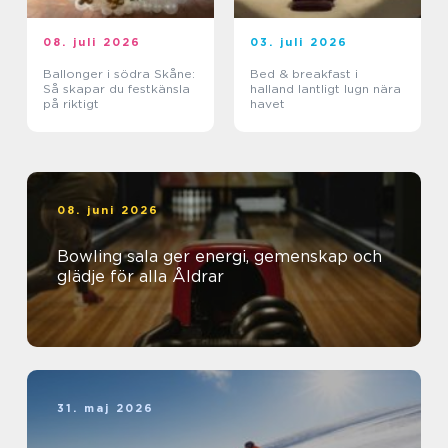
08. juli 2026
03. juli 2026
Ballonger i södra Skåne:
Bed & breakfast i
Så skapar du festkänsla
halland lantligt lugn nära
på riktigt
havet
08. juni 2026
Bowling sala ger energi, gemenskap och
glädje för alla Åldrar
31. maj 2026