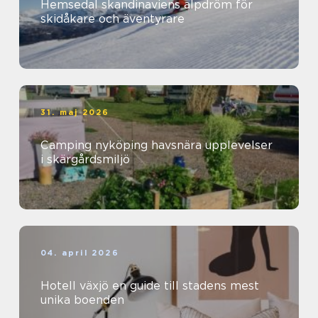
Hemsedal skandinaviens alpdröm för
skidåkare och äventyrare
31. maj 2026
Camping nyköping havsnära upplevelser
i skärgårdsmiljö
04. april 2026
Hotell växjö en guide till stadens mest
unika boenden