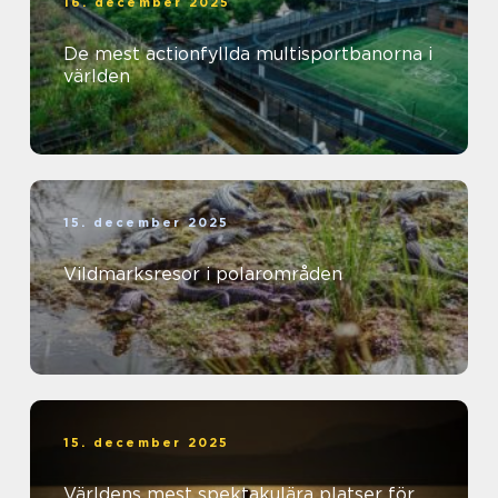
16. december 2025
De mest actionfyllda multisportbanorna i
världen
15. december 2025
Vildmarksresor i polarområden
15. december 2025
Världens mest spektakulära platser för