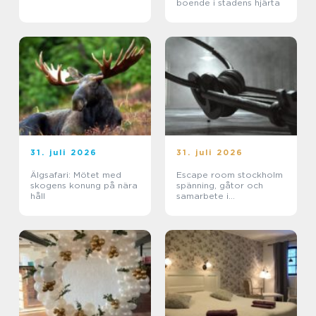
boende i stadens hjärta
31. juli 2026
31. juli 2026
Älgsafari: Mötet med
Escape room stockholm
skogens konung på nära
spänning, gåtor och
håll
samarbete i
huvudstaden