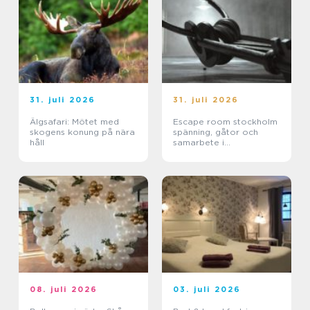
31. juli 2026
31. juli 2026
Älgsafari: Mötet med
Escape room stockholm
skogens konung på nära
spänning, gåtor och
håll
samarbete i
huvudstaden
08. juli 2026
03. juli 2026