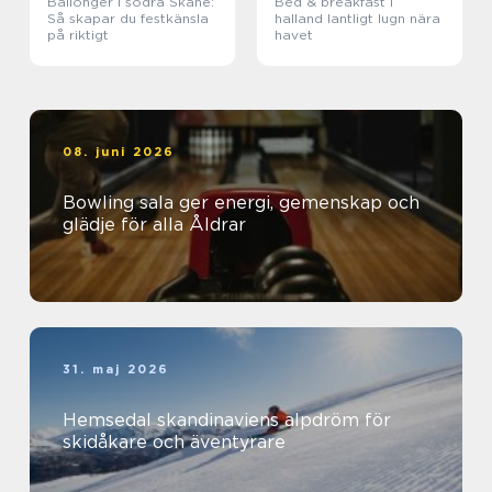
Ballonger i södra Skåne:
Bed & breakfast i
Så skapar du festkänsla
halland lantligt lugn nära
på riktigt
havet
08. juni 2026
Bowling sala ger energi, gemenskap och
glädje för alla Åldrar
31. maj 2026
Hemsedal skandinaviens alpdröm för
skidåkare och äventyrare