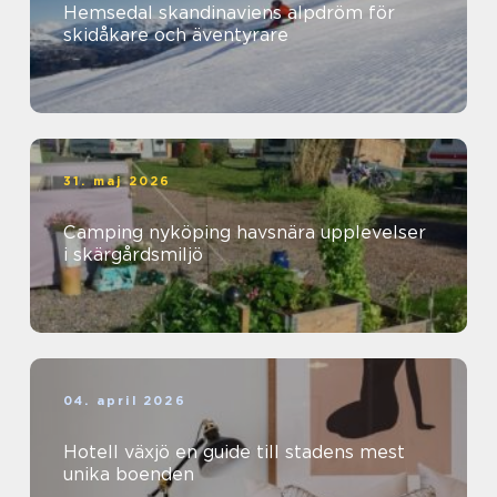
Hemsedal skandinaviens alpdröm för
skidåkare och äventyrare
31. maj 2026
Camping nyköping havsnära upplevelser
i skärgårdsmiljö
04. april 2026
Hotell växjö en guide till stadens mest
unika boenden