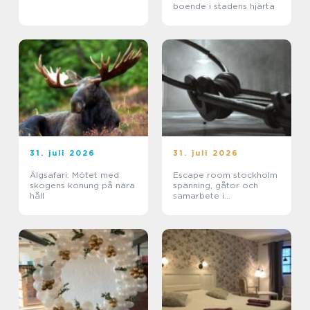
boende i stadens hjärta
31. juli 2026
31. juli 2026
Älgsafari: Mötet med
Escape room stockholm
skogens konung på nära
spänning, gåtor och
håll
samarbete i
huvudstaden