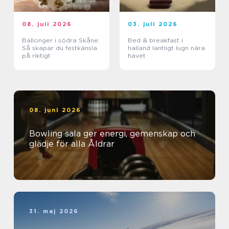
08. juli 2026
03. juli 2026
Ballonger i södra Skåne:
Bed & breakfast i
Så skapar du festkänsla
halland lantligt lugn nära
på riktigt
havet
08. juni 2026
Bowling sala ger energi, gemenskap och
glädje för alla Åldrar
31. maj 2026