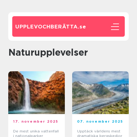
UPPLEVOCHBERÄTTA.
se
Naturupplevelser
17. november 2025
07. november 2025
De mest unika vattenfall
Upptäck världens mest
i nationalparker
dramatiska bergskedjor