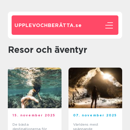
UPPLEVOCHBERÄTTA.
se
Resor och äventyr
15. november 2025
07. november 2025
De bästa
Världens mest
destinationerna för
spännande