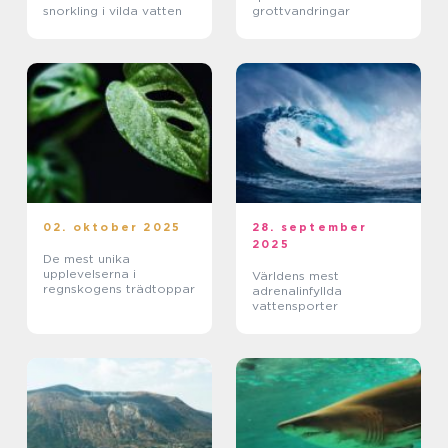
snorkling i vilda vatten
grottvandringar
02. oktober 2025
28. september
2025
De mest unika
upplevelserna i
Världens mest
regnskogens trädtoppar
adrenalinfyllda
vattensporter