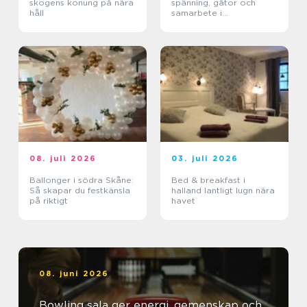
skogens konung på nära
spänning, gåtor och
håll
samarbete i
huvudstaden
08. juli 2026
03. juli 2026
Ballonger i södra Skåne:
Bed & breakfast i
Så skapar du festkänsla
halland lantligt lugn nära
på riktigt
havet
08. juni 2026
Bowling sala ger energi, gemenskap och