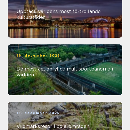
Upptäck världens mest förtrollande
kulturstäder
16. december 2025
De mest actionfyllda multisportbanorna i
världen
15. december 2025
Vildmarksresor i polarområden