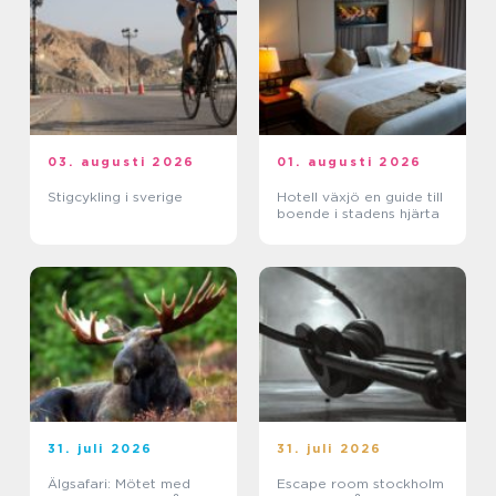
03. augusti 2026
01. augusti 2026
Stigcykling i sverige
Hotell växjö en guide till
boende i stadens hjärta
31. juli 2026
31. juli 2026
Älgsafari: Mötet med
Escape room stockholm