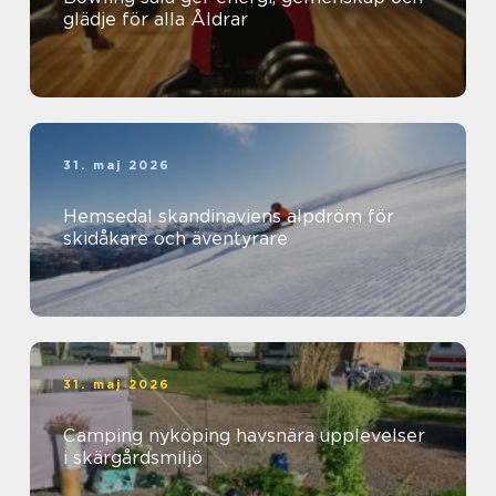
glädje för alla Åldrar
31. maj 2026
Hemsedal skandinaviens alpdröm för
skidåkare och äventyrare
31. maj 2026
Camping nyköping havsnära upplevelser
i skärgårdsmiljö