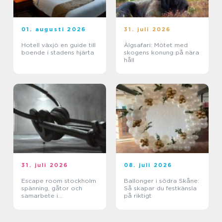
01. augusti 2026
31. juli 2026
Hotell växjö en guide till
Älgsafari: Mötet med
boende i stadens hjärta
skogens konung på nära
håll
31. juli 2026
08. juli 2026
Escape room stockholm
Ballonger i södra Skåne:
spänning, gåtor och
Så skapar du festkänsla
samarbete i
på riktigt
huvudstaden