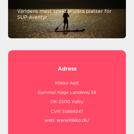
Världens mest spektakulära platser för
SUP-äventyr
Adress
web:
www.klikko.dk/