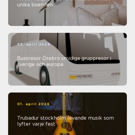
unika boenden
03. april 2026
Bussresor Örebro smidiga gruppresor i
sverige och europa
01. april 2026
Trubadur stockholm levande musik som
lyfter varje fest