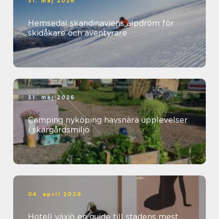
31. maj 2026
Hemsedal skandinaviens alpdröm för
skidåkare och äventyrare
31. maj 2026
Camping nyköping havsnära upplevelser
i skärgårdsmiljö
04. april 2026
Hotell växjö en guide till stadens mest