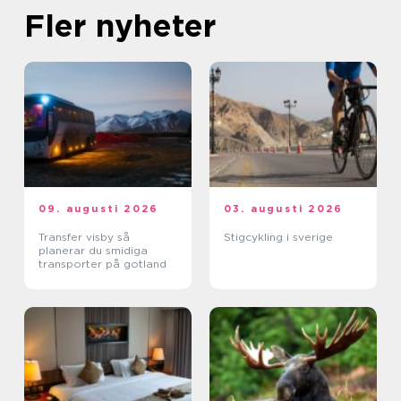
Fler nyheter
09. augusti 2026
03. augusti 2026
Transfer visby så
Stigcykling i sverige
planerar du smidiga
transporter på gotland