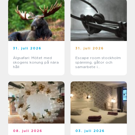
31. juli 2026
31. juli 2026
Älgsafari: Mötet med
Escape room stockholm
skogens konung på nära
spänning, gåtor och
håll
samarbete i
huvudstaden
08. juli 2026
03. juli 2026