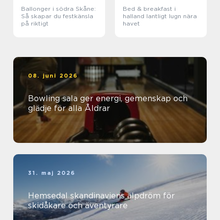
Ballonger i södra Skåne:
Bed & breakfast i
Så skapar du festkänsla
halland lantligt lugn nära
på riktigt
havet
08. juni 2026
Bowling sala ger energi, gemenskap och
glädje för alla Åldrar
31. maj 2026
Hemsedal skandinaviens alpdröm för
skidåkare och äventyrare