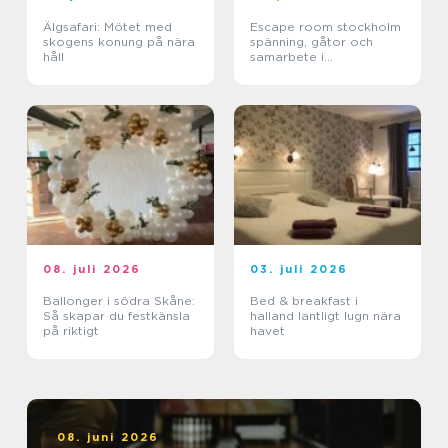
Älgsafari: Mötet med
Escape room stockholm
skogens konung på nära
spänning, gåtor och
håll
samarbete i
huvudstaden
08. juli 2026
03. juli 2026
Ballonger i södra Skåne:
Bed & breakfast i
Så skapar du festkänsla
halland lantligt lugn nära
på riktigt
havet
08. juni 2026