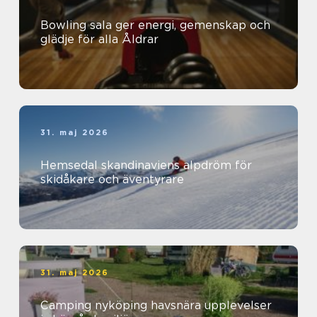
Bowling sala ger energi, gemenskap och
glädje för alla Åldrar
31. maj 2026
Hemsedal skandinaviens alpdröm för
skidåkare och äventyrare
31. maj 2026
Camping nyköping havsnära upplevelser