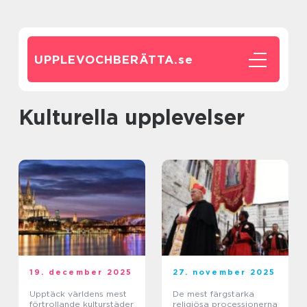
UPPLEVOCHBERÄTTA.
se
Kulturella upplevelser
19. december 2025
27. november 2025
Upptäck världens mest
De mest färgstarka
förtrollande kulturstäder
religiösa processionerna