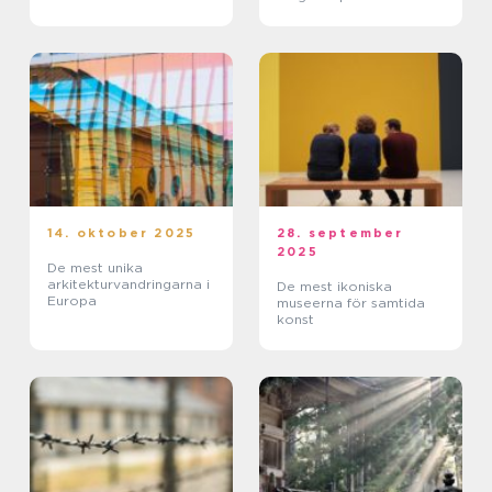
14. oktober 2025
28. september
2025
De mest unika
arkitekturvandringarna i
De mest ikoniska
Europa
museerna för samtida
konst