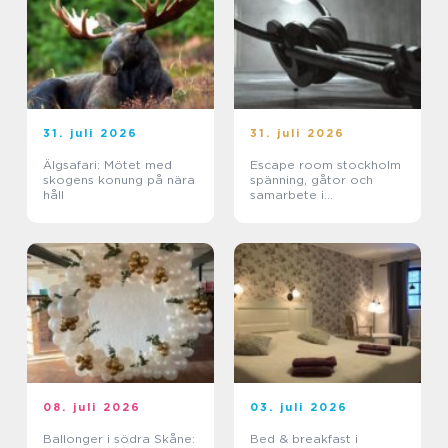
31. juli 2026
31. juli 2026
Älgsafari: Mötet med
Escape room stockholm
skogens konung på nära
spänning, gåtor och
håll
samarbete i
huvudstaden
08. juli 2026
03. juli 2026
Ballonger i södra Skåne:
Bed & breakfast i