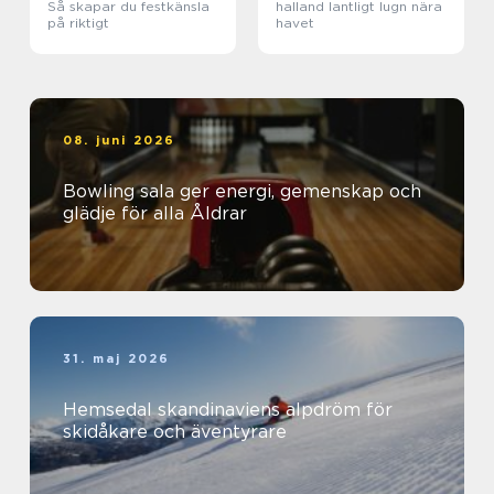
Så skapar du festkänsla
halland lantligt lugn nära
på riktigt
havet
08. juni 2026
Bowling sala ger energi, gemenskap och
glädje för alla Åldrar
31. maj 2026
Hemsedal skandinaviens alpdröm för
skidåkare och äventyrare