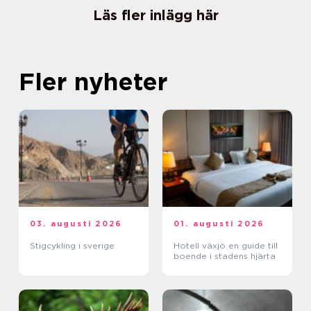
Läs fler inlägg här
Fler nyheter
03. augusti 2026
01. augusti 2026
Stigcykling i sverige
Hotell växjö en guide till
boende i stadens hjärta