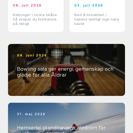
08. juli 2026
03. juli 2026
Ballonger i södra Skåne:
Bed & breakfast i
Så skapar du festkänsla
halland lantligt lugn nära
på riktigt
havet
08. juni 2026
Bowling sala ger energi, gemenskap och
glädje för alla Åldrar
31. maj 2026
Hemsedal skandinaviens alpdröm för