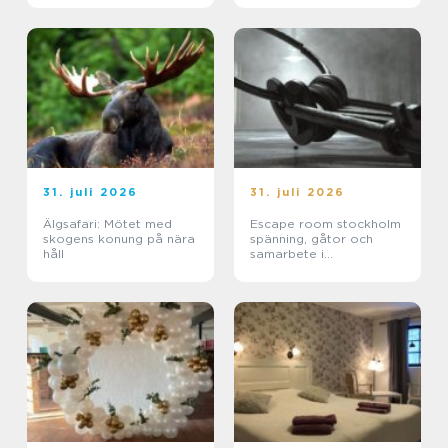
31. juli 2026
31. juli 2026
Älgsafari: Mötet med
Escape room stockholm
skogens konung på nära
spänning, gåtor och
håll
samarbete i
huvudstaden