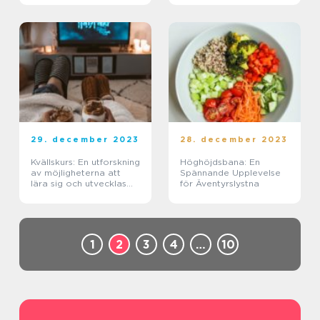
29. december 2023
28. december 2023
Kvällskurs: En utforskning
Höghöjdsbana: En
av möjligheterna att
Spännande Upplevelse
lära sig och utvecklas
för Äventyrslystna
på kvällstid
1
2
3
4
…
10