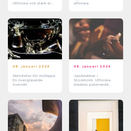
Utforska och stärk er
utforska
relation
08. januari 2024
08. januari 2024
Aktiviteter för möhippa:
Jazzklubbar i
En övergripande
Stockholm: Utforska
översikt
stadens pulserande
jazzscen